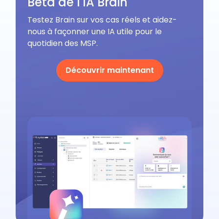
Beta de l'IA Brain
Testez Brain sur vos cas réels et aidez-
nous à façonner une IA utile pour le
quotidien des MSP.
Découvrir maintenant