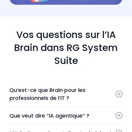
Vos questions sur l’IA
Brain dans RG System
Suite
Qu’est-ce que Brain pour les 
professionnels de l’IT ?
Brain est une brique d’intelligence artificielle
Que veut dire “IA agentique” ?
agentique intégrée à la plateforme RG System Suite.
Elle vous aide à comprendre une situation,
Cela signifie que Brain sait enchaîner plusieurs
diagnostiquer à partir des données RMM, puis